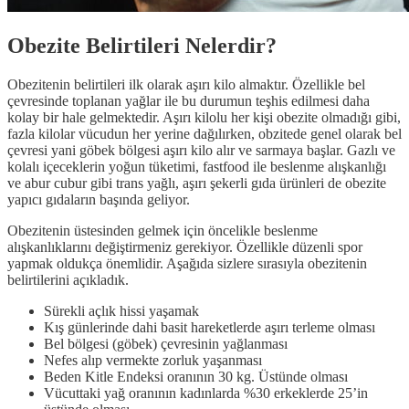
Obezite Belirtileri Nelerdir?
Obezitenin belirtileri ilk olarak aşırı kilo almaktır. Özellikle bel
çevresinde toplanan yağlar ile bu durumun teşhis edilmesi daha
kolay bir hale gelmektedir. Aşırı kilolu her kişi obezite olmadığı gibi,
fazla kilolar vücudun her yerine dağılırken, obzitede genel olarak bel
çevresi yani göbek bölgesi aşırı kilo alır ve sarmaya başlar. Gazlı ve
kolalı içeceklerin yoğun tüketimi, fastfood ile beslenme alışkanlığı
ve abur cubur gibi trans yağlı, aşırı şekerli gıda ürünleri de obezite
yapıcı gıdaların başında geliyor.
Obezitenin üstesinden gelmek için öncelikle beslenme
alışkanlıklarını değiştirmeniz gerekiyor. Özellikle düzenli spor
yapmak oldukça önemlidir. Aşağıda sizlere sırasıyla obezitenin
belirtilerini açıkladık.
Sürekli açlık hissi yaşamak
Kış günlerinde dahi basit hareketlerde aşırı terleme olması
Bel bölgesi (göbek) çevresinin yağlanması
Nefes alıp vermekte zorluk yaşanması
Beden Kitle Endeksi oranının 30 kg. Üstünde olması
Vücuttaki yağ oranının kadınlarda %30 erkeklerde 25’in