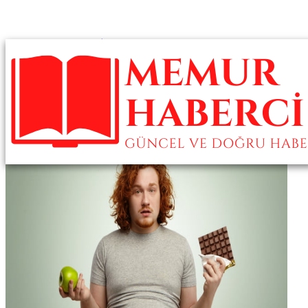
Türkiye’deki En İyi Saç Ekim Merkezleri ve Fiyatlar(2025 Güncel
Liste)
En İyi Saç Ekim Merkezleri 2025 – Türkiye’de Saç Ekimi Fiyatları,
Paketler ve Klinik İncelemeleri
En İyi 10 Saç Ekim Merkezi ve 2025 Saç Ekim Fiyatları
Kök Hücreli Saç Ekimi Nedir? Este Favor Anlatıyor…
Türkiye’nin En İyi 3 Saç Ekim Merkezi Hangisi? Türkiye’nin Saç
Ekim Fiyatları…