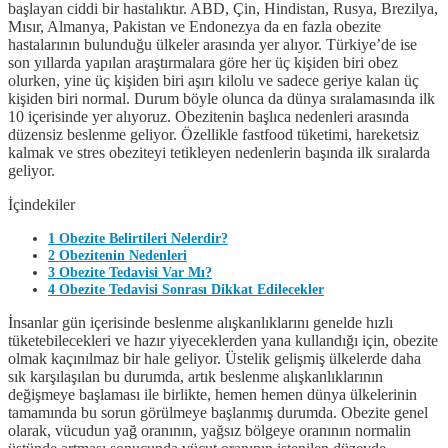
başlayan ciddi bir hastalıktır. ABD, Çin, Hindistan, Rusya, Brezilya,
Mısır, Almanya, Pakistan ve Endonezya da en fazla obezite
hastalarının bulunduğu ülkeler arasında yer alıyor. Türkiye’de ise
son yıllarda yapılan araştırmalara göre her üç kişiden biri obez
olurken, yine üç kişiden biri aşırı kilolu ve sadece geriye kalan üç
kişiden biri normal. Durum böyle olunca da dünya sıralamasında ilk
10 içerisinde yer alıyoruz. Obezitenin başlıca nedenleri arasında
düzensiz beslenme geliyor. Özellikle fastfood tüketimi, hareketsiz
kalmak ve stres obeziteyi tetikleyen nedenlerin başında ilk sıralarda
geliyor.
İçindekiler
1
Obezite Belirtileri Nelerdir?
2
Obezitenin Nedenleri
3
Obezite Tedavisi Var Mı?
4
Obezite Tedavisi Sonrası Dikkat Edilecekler
İnsanlar gün içerisinde beslenme alışkanlıklarını genelde hızlı
tüketebilecekleri ve hazır yiyeceklerden yana kullandığı için, obezite
olmak kaçınılmaz bir hale geliyor. Üstelik gelişmiş ülkelerde daha
sık karşılaşılan bu durumda, artık beslenme alışkanlıklarının
değişmeye başlaması ile birlikte, hemen hemen dünya ülkelerinin
tamamında bu sorun görülmeye başlanmış durumda. Obezite genel
olarak, vücudun yağ oranının, yağsız bölgeye oranının normalin