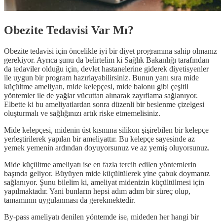
Obezite Tedavisi Var Mı?
Obezite tedavisi için öncelikle iyi bir diyet programına sahip olmanız
gerekiyor. Ayrıca şunu da belirtelim ki Sağlık Bakanlığı tarafından
da tedaviler olduğu için, devlet hastanelerine giderek diyetisyenler
ile uygun bir program hazırlayabilirsiniz. Bunun yanı sıra mide
küçültme ameliyatı, mide kelepçesi, mide balonu gibi çeşitli
yöntemler ile de yağlar vücuttan alınarak zayıflama sağlanıyor.
Elbette ki bu ameliyatlardan sonra düzenli bir beslenme çizelgesi
oluşturmalı ve sağlığınızı artık riske etmemelisiniz.
Mide kelepçesi, midenin üst kısmına silikon şişirebilen bir kelepçe
yerleştirilerek yapılan bir ameliyattır. Bu kelepçe sayesinde az
yemek yemenin ardından doyuyorsunuz ve az yemiş oluyorsunuz.
Mide küçültme ameliyatı ise en fazla tercih edilen yöntemlerin
başında geliyor. Büyüyen mide küçültülerek yine çabuk doymanız
sağlanıyor. Şunu bilelim ki, ameliyat midenizin küçültülmesi için
yapılmaktadır. Yani bunların hepsi adım adım bir süreç olup,
tamamının uygulanması da gerekmektedir.
By-pass ameliyatı denilen yöntemde ise, mideden her hangi bir