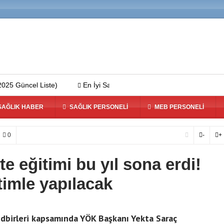
ncel Liste)
En İyi Saç Ekim Merkezleri 2025 – Türkiye’de Saç Eki
AĞLIK HABER
SAĞLIK PERSONELI
MEB PERSONELI
0
-
+
e eğitimi bu yıl sona erdi!
timle yapılacak
edbirleri kapsamında YÖK Başkanı Yekta Saraç