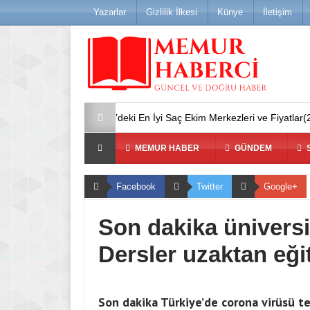
Yazarlar
Gizlilik İlkesi
Künye
İletişim
Türkiye’deki En İyi Saç Ekim Merkezleri ve Fiyatlar(2025 Gü
MEMUR HABER
GÜNDEM
S
Facebook
Twitter
Google+
Son dakika üniversit
Dersler uzaktan eği
Son dakika Türkiye’de corona virüsü t