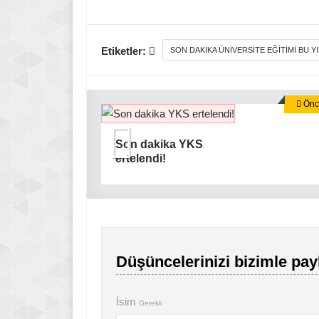
Etiketler:
SON DAKIKA ÜNIVERSITE EĞITIMI BU Y
Önce
Son dakika YKS
ertelendi!
Düşüncelerinizi bizimle pay
İsim
Gerekli