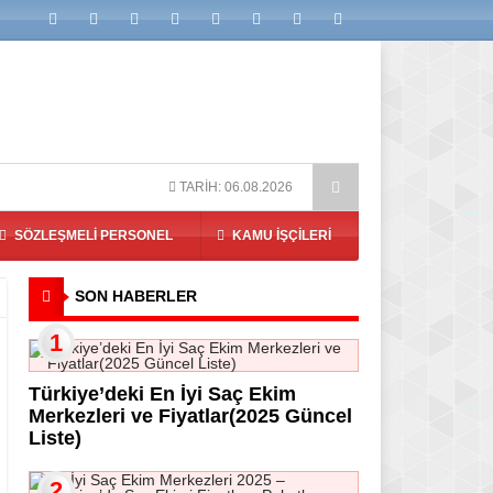
mi Fiyatları, Paketler ve Klinik İncelemeleri
En İyi 10 Saç Ekim
TARİH: 06.08.2026
SÖZLEŞMELI PERSONEL
KAMU İŞÇILERI
SON HABERLER
1
Türkiye’deki En İyi Saç Ekim
Merkezleri ve Fiyatlar(2025 Güncel
Liste)
2