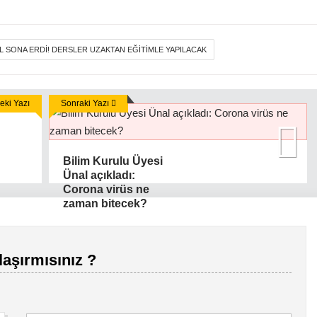
IL SONA ERDI! DERSLER UZAKTAN EĞITIMLE YAPILACAK
ki Yazı
Sonraki Yazı
Bilim Kurulu Üyesi
Ünal açıkladı:
Corona virüs ne
zaman bitecek?
laşırmısınız ?