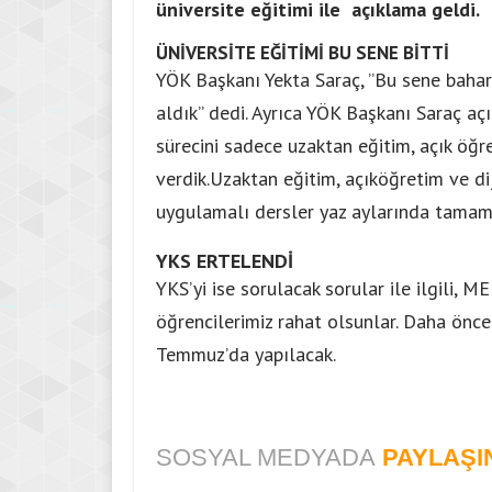
üniversite eğitimi ile açıklama geldi.
ÜNİVERSİTE EĞİTİMİ BU SENE BİTTİ
YÖK Başkanı Yekta Saraç, ”Bu sene baha
aldık” dedi. Ayrıca YÖK Başkanı Saraç a
sürecini sadece uzaktan eğitim, açık öğr
verdik.Uzaktan eğitim, açıköğretim ve d
uygulamalı dersler yaz aylarında tama
YKS ERTELENDİ
YKS’yi ise sorulacak sorular ile ilgili, M
öğrencilerimiz rahat olsunlar. Daha önce
Temmuz’da yapılacak.
SOSYAL MEDYADA
PAYLAŞI