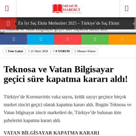
En İyi Saç Ekim Merkezleri 2025 – Türkiye’de Saç Ekimi
SOSYAL MEDYADA PAYLAŞ
Fiyatları, Paketler ve Klinik İncelemeleri
En İyi 10 Saç Ekim Merkezi ve 2025 Saç Ekim Fiyatları
Kök Hücreli Saç Ekimi Nedir? Este Favor Anlatıyor…
Foto Galeri
21 Mart 2020
0 YORUM
Memur Haber
Türkiye’nin En İyi 3 Saç Ekim Merkezi Hangisi? Türkiye’nin
Teknosa ve Vatan Bilgisayar
Saç Ekim Fiyatları…
Türkiye’deki En İyi Saç Ekim Merkezleri ve Fiyatlar(2025
geçici süre kapatma kararı aldı!
Güncel Liste)
Türkiye’de Koronavirüs vaka sayısı, kritik sayıyı geçince birçok
market zinciri geçici olarak kapatma kararı aldı. Bugün Teknosa ve
Vatan bilgisayar zincir marketleri de, Türkiye’de bulunan tüm
şubelerini kapatma kararı aldı.
VATAN BİLGİSAYAR KAPATMA KARARI