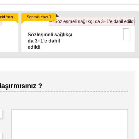
ki Yazı
Sonraki Yazı
Sözleşmeli sağlıkçı
da 3+1’e dahil
edildi
laşırmısınız ?