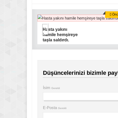
Önce
Hasta yakını
hamile hemşireye
taşla saldırdı.
Düşüncelerinizi bizimle pay
İsim
Gerekli
E-Posta
Gerekli