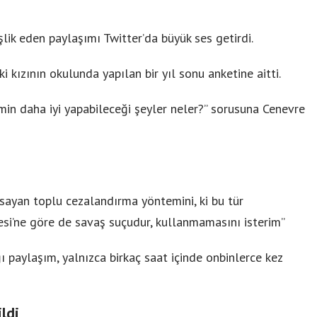
ik eden paylaşımı Twitter’da büyük ses getirdi.
i kızının okulunda yapılan bir yıl sonu anketine aitti.
min daha iyi yapabileceği şeyler neler?” sorusuna Cenevre
ayan toplu cezalandırma yöntemini, ki bu tür
i’ne göre de savaş suçudur, kullanmamasını isterim”
 paylaşım, yalnızca birkaç saat içinde onbinlerce kez
ldi