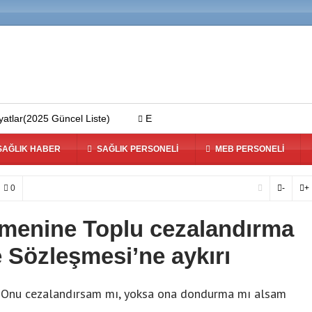
025 Güncel Liste)
En İyi Saç Ekim Merkezleri 2025 – Türkiye’de S
AĞLIK HABER
SAĞLIK PERSONELI
MEB PERSONELI
0
-
+
menine Toplu cezalandırma
 Sözleşmesi’ne aykırı
i. Onu cezalandırsam mı, yoksa ona dondurma mı alsam