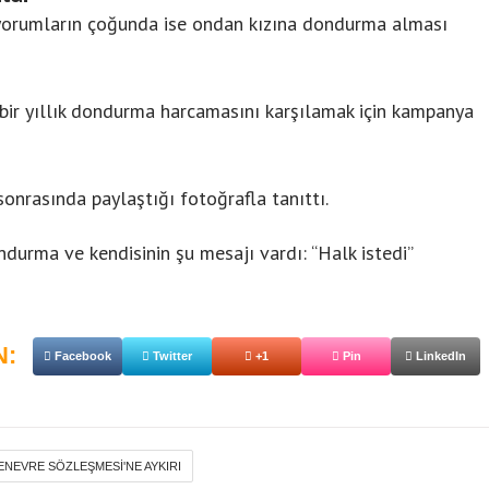
yorumların çoğunda ise ondan kızına dondurma alması
ın bir yıllık dondurma harcamasını karşılamak için kampanya
onrasında paylaştığı fotoğrafla tanıttı.
ndurma ve kendisinin şu mesajı vardı: “Halk istedi”
N:
Facebook
Twitter
+1
Pin
LinkedIn
NEVRE SÖZLEŞMESI'NE AYKIRI