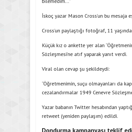
bilemedim…”
İskoç yazar Mason Cross’un bu mesaja eşl
Cross’un paylaştığı fotoğraf, 11 yaşındak
Küçük kız o ankette yer alan “Öğretmeni
Sözleşmesi’ne atıf yaparak yanıt verdi.
Viral olan cevap şu şekildeydi:
“Öğretmenimin, suçu olmayanları da kaps
cezalandırmalar 1949 Cenevre Sözleşmes
Yazar babanın Twitter hesabından yaptığı
retweet (yeniden paylaşım) edildi.
Dondurma kampanyası teklif edi