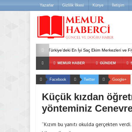
Yazarlar
Gizlilik İlkesi
Künye
İletişim
Türkiye’deki En İyi Saç Ekim Merkezleri ve Fiyatlar(2
MEMUR HABER
GÜNDEM
S
Facebook
Twitter
Google+
Küçük kızdan öğret
yönteminiz Cenevre
“Kızım bu yanıtı okulda gerçekten verd