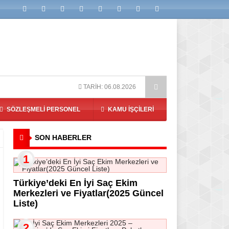
aç Ekimi Fiyatları, Paketler ve Klinik İncelemeleri
En İyi 10 Sa
TARİH: 06.08.2026
SÖZLEŞMELI PERSONEL
KAMU İŞÇILERI
SON HABERLER
1
Türkiye’deki En İyi Saç Ekim
Merkezleri ve Fiyatlar(2025 Güncel
Liste)
2